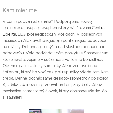
Kam mierime
V čom spočíva naša snaha? Podporujeme rozvoj
spolupráce ľavej a pravej hemisféry návštevami
Centra
Liberta,
EEG biofeedbacku v Košiciach. V posledných
mesiacoch Alex uvoľnenejšie aj spontánnejšie odpovedá
na otázky. Dokonca premýšľa nad vlastnou nenaučenou
odpoveďou. Veľa podkladov nám poskytuje Sasacentrum,
ktoré navštevujeme v súčasnosti vo forme konzultácii.
Okrem opatrovateľky som roky Alexovou osobnou
šoférkou, ktorá ho vozí cez pol republiky všade tam, kam
treba. Denne dochádzame desiatky kilometrov do škôlky.
Aj vďaka 2% môžem pracovať na tom, aby bol z Alexa
maximálne samostatný človek, ktorý dosiahne všetko, čo
si zaumieni.