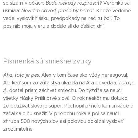
so slzami v očiach:
Bude niekedy rozprávať?
Veronika sa
usmiala:
Nevidím dôvod, prečo by nemal.
Keďže vedome
vedel vysloviť hlásku, predpoklady na reč tu boli. To
posilnilo moju vieru a dodalo síl do ďalších dní.
Písmenká sú smiešne zvuky
Aha, toto je pes
, Alex v tom čase ako vždy, nereagoval.
Ale keď som zo zúfalstva ukázala na A a povedala:
Toto je
A,
dostal priam záchvat smiechu. Do týždňa sa naučil
všetky hlásky. Prišli prvé slová. O rok neskôr mu doťuklo,
že používať slová je super. Pochopil princíp komunikácie a
začal sa o ňu snažiť. V priebehu roka a pol sa naučil
zhruba 500 nových slov, asi polovicu dokázal vysloviť
zrozumiteľne.