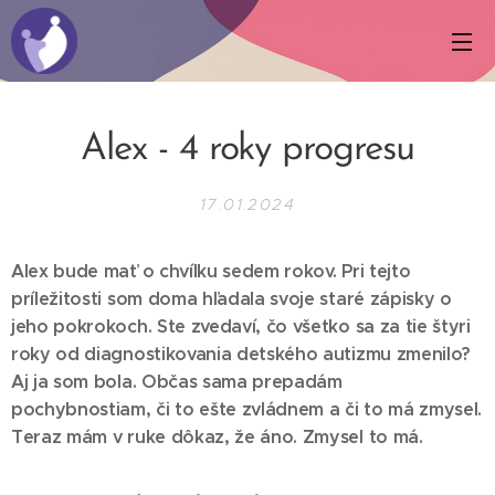
Alex - 4 roky progresu
17.01.2024
Alex bude mať o chvíľku sedem rokov. Pri tejto
príležitosti som doma hľadala svoje staré zápisky o
jeho pokrokoch. Ste zvedaví, čo všetko sa za tie štyri
roky od diagnostikovania detského autizmu zmenilo?
Aj ja som bola. Občas sama prepadám
pochybnostiam, či to ešte zvládnem a či to má zmysel.
Teraz mám v ruke dôkaz, že áno. Zmysel to má.