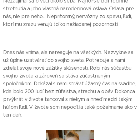
Nezaujímal sa o veci okolo seba. Najhoršie boli rodinné
stretnutia a jeho vlastná narodeninová oslava. Oslava pre
nás, nie pre neho… Neprítomný, nervózny zo spevu, ľudí,
ktorí mu zrazu venujú toľko nežiadanej pozornosti.
Dnes nás vníma, ale nereaguje na všetkých. Nezvykne sa
už úplne uzatvárať do svojho sveta. Potrebuje s nami
zdieľať svoje nové zážitky, skúsenosti. Robí nás súčasťou
svojho života a zároveň sa stáva zúčastneným
spoločníkom. Dokázal s nami stráviť úžasný čas na svadbe,
kde bolo 200 ľudí bez zúfalstva, strachu a obáv. Dokonca
prvýkrát v živote tancoval s niekym a hneď medzi takým
húfom ľudí. V živote som nepocítila také požehnanie ako v
ten deň.